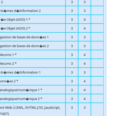
 2
3
3
Syst�mes d�Information 2
3
3
t�e Objet (AOO) 1 *
3
4
t�e Objet (AOO) 2 *
3
4
gestion de bases de donn�es 1
3
3
gestion de bases de donn�es 2
3
3
lecoms 1 *
3
4
lecoms 2 *
3
4
Syst�mes d�Information 1
3
3
donn�es 2 *
3
4
 analogique/num�rique 1 *
3
4
 analogique/num�rique 2 *
3
4
t Web 2 (XML, XHTML,CSS, JavaScript,
3
3
P.NET)