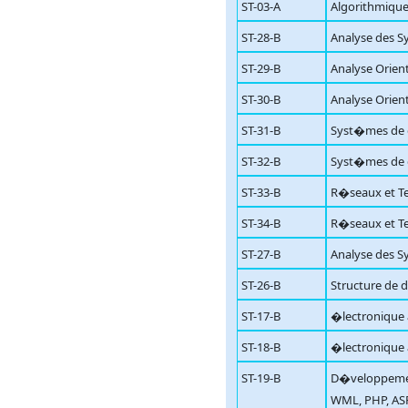
ST-03-A
Algorithmique
ST-28-B
Analyse des 
ST-29-B
Analyse Orien
ST-30-B
Analyse Orien
ST-31-B
Syst�mes de 
ST-32-B
Syst�mes de 
ST-33-B
R�seaux et Te
ST-34-B
R�seaux et Te
ST-27-B
Analyse des 
ST-26-B
Structure de 
ST-17-B
�lectronique
ST-18-B
�lectronique
ST-19-B
D�veloppemen
WML, PHP, AS