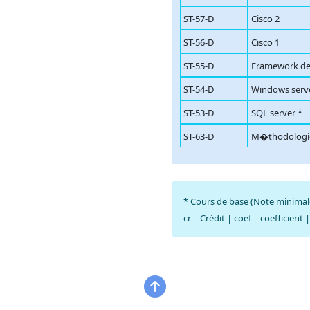
ST-57-D
Cisco 2
ST-56-D
Cisco 1
ST-55-D
Framework de 
ST-54-D
Windows serv
ST-53-D
SQL server *
ST-63-D
M�thodologie 
* Cours de base (Note minimal
cr = Crédit | coef = coefficient 