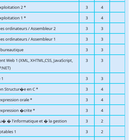
ploitation 2 *
3
4
ploitation 1 *
3
4
s ordinateurs / Assembleur 2
3
3
s ordinateurs / Assembleur 1
3
3
a bureautique
3
3
t Web 1 (XML, XHTML,CSS, JavaScript,
3
3
P.NET)
 1
3
3
n Structur�e en C *
3
4
xpression orale *
3
4
expression �crite *
3
4
qu� � l'informatique et � la gestion
3
2
ptables 1
3
2