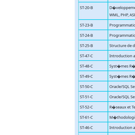
ST-20-B
D�veloppemen
WML, PHP, AS
ST-23-B
Programmation
ST-24-B
Programmation
ST-25-B
Structure de 
ST-47-C
Introduction a
ST-48-C
Syst�mes R�p
ST-49-C
Syst�mes R�p
ST-50-C
Oracle/SQL Se
ST-51-C
Oracle/SQL Se
ST-52-C
R�seaux et Te
ST-61-C
M�thodologie 
ST-46-C
Introduction a