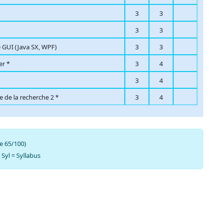
3
3
3
3
GUI (Java SX, WPF)
3
3
er *
3
4
3
4
de la recherche 2 *
3
4
e 65/100)
| Syl = Syllabus