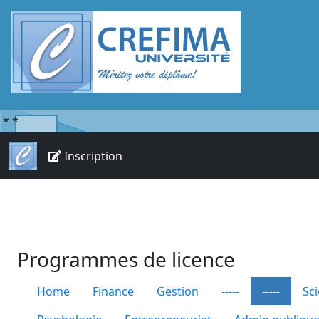
*
*
Inscription
Programmes de licence
Home
Finance
Gestion
-----
-----
Sc