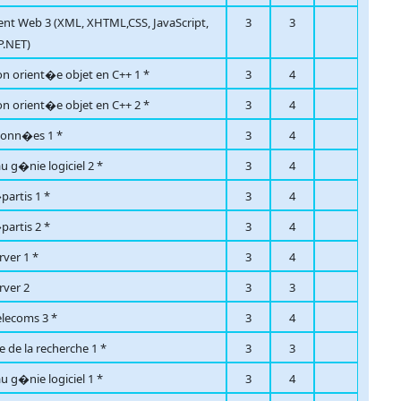
t Web 3 (XML, XHTML,CSS, JavaScript,
3
3
P.NET)
 orient�e objet en C++ 1 *
3
4
 orient�e objet en C++ 2 *
3
4
donn�es 1 *
3
4
u g�nie logiciel 2 *
3
4
artis 1 *
3
4
artis 2 *
3
4
rver 1 *
3
4
rver 2
3
3
lecoms 3 *
3
4
de la recherche 1 *
3
3
u g�nie logiciel 1 *
3
4