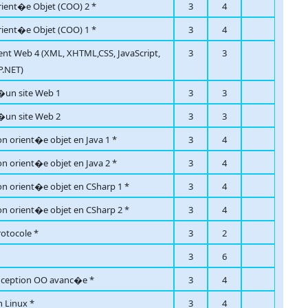
ient�e Objet (COO) 2 *
3
4
ient�e Objet (COO) 1 *
3
4
t Web 4 (XML, XHTML,CSS, JavaScript,
3
3
P.NET)
�un site Web 1
3
3
�un site Web 2
3
3
 orient�e objet en Java 1 *
3
4
 orient�e objet en Java 2 *
3
4
 orient�e objet en CSharp 1 *
3
4
 orient�e objet en CSharp 2 *
3
4
rotocole *
3
2
3
6
nception OO avanc�e *
3
4
n Linux *
3
4