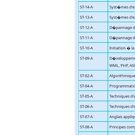
ST-14-A
Syst�mes d'ex
ST-13-A
Syst�mes d'ex
ST-12-A
D�pannage de
ST-11-A
D�pannage de
ST-10-A
Initiation � l
ST-09-A
D�veloppemen
WML, PHP, AS
ST-02-A
Algorithmique
ST-04-A
Programmatio
ST-05-A
Techniques d'e
ST-06-A
Techniques d'
ST-07-A
Anglais appli
ST-08-A
Principes com