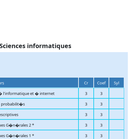
 Sciences informatiques
urs
Cr
Coef
Syl
 l'informatique et � internet
3
3
t probabilit�s
3
3
escriptives
3
3
es G�n�rales 2 *
3
3
es G�n�rales 1 *
3
3