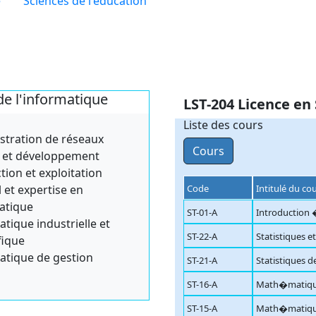
e
Sciences de l'éducation
de l'informatique
LST-204 Licence en
Liste des cours
stration de réseaux
Cours
 et développement
tion et exploitation
 et expertise en
Code
Intitulé du co
atique
ST-01-A
Introduction �
tique industrielle et
ST-22-A
Statistiques e
fique
atique de gestion
ST-21-A
Statistiques d
ST-16-A
Math�matiqu
ST-15-A
Math�matiqu