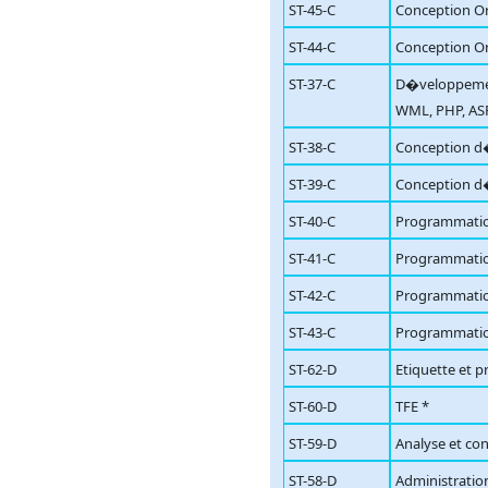
ST-45-C
Conception Or
ST-44-C
Conception Or
ST-37-C
D�veloppemen
WML, PHP, AS
ST-38-C
Conception d
ST-39-C
Conception d
ST-40-C
Programmation
ST-41-C
Programmation
ST-42-C
Programmation
ST-43-C
Programmation
ST-62-D
Etiquette et p
ST-60-D
TFE *
ST-59-D
Analyse et co
ST-58-D
Administratio